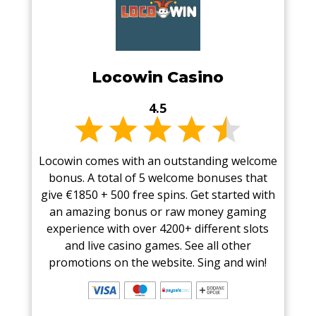
Locowin Casino
4.5
Locowin comes with an outstanding welcome
bonus. A total of 5 welcome bonuses that
give €1850 + 500 free spins. Get started with
an amazing bonus or raw money gaming
experience with over 4200+ different slots
and live casino games. See all other
promotions on the website. Sing and win!