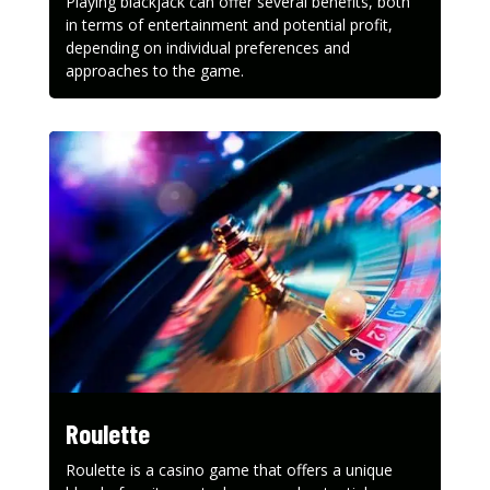
Playing blackjack can offer several benefits, both
in terms of entertainment and potential profit,
depending on individual preferences and
approaches to the game.
Roulette
Roulette is a casino game that offers a unique