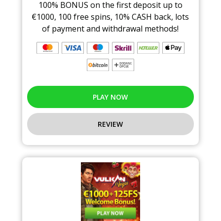
100% BONUS on the first deposit up to
€1000, 100 free spins, 10% CASH back, lots
of payment and withdrawal methods!
PLAY NOW
REVIEW