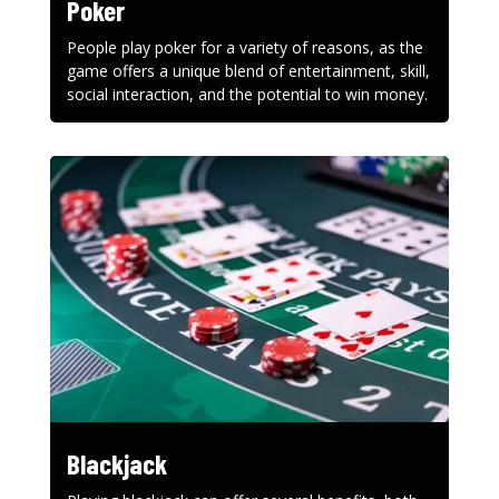
Poker
People play poker for a variety of reasons, as the
game offers a unique blend of entertainment, skill,
social interaction, and the potential to win money.
Blackjack