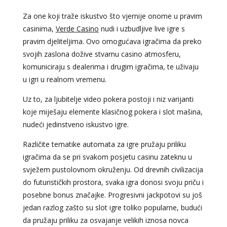
Za one koji traže iskustvo što vjernije onome u pravim
casinima,
Verde Casino
nudi i uzbudljive live igre s
pravim djeliteljima. Ovo omogućava igračima da preko
svojih zaslona dožive stvarnu casino atmosferu,
komuniciraju s dealerima i drugim igračima, te uživaju
u igri u realnom vremenu.
Uz to, za ljubitelje video pokera postoji i niz varijanti
koje miješaju elemente klasičnog pokera i slot mašina,
nudeći jedinstveno iskustvo igre.
Različite tematike automata za igre pružaju priliku
igračima da se pri svakom posjetu casinu zateknu u
svježem pustolovnom okruženju. Od drevnih civilizacija
do futurističkih prostora, svaka igra donosi svoju priču i
posebne bonus značajke. Progresivni jackpotovi su još
jedan razlog zašto su slot igre toliko popularne, budući
da pružaju priliku za osvajanje velikih iznosa novca