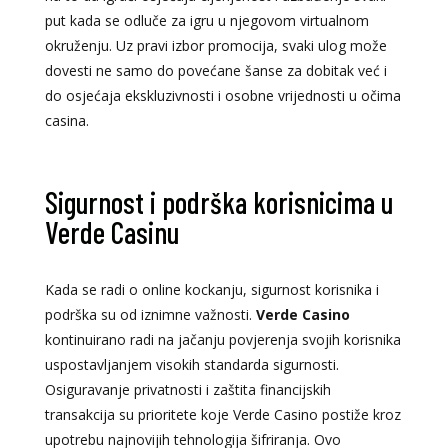
put kada se odluče za igru u njegovom virtualnom
okruženju. Uz pravi izbor promocija, svaki ulog može
dovesti ne samo do povećane šanse za dobitak već i
do osjećaja ekskluzivnosti i osobne vrijednosti u očima
casina.
Sigurnost i podrška korisnicima u
Verde Casinu
Kada se radi o online kockanju, sigurnost korisnika i
podrška su od iznimne važnosti.
Verde Casino
kontinuirano radi na jačanju povjerenja svojih korisnika
uspostavljanjem visokih standarda sigurnosti.
Osiguravanje privatnosti i zaštita financijskih
transakcija su prioritete koje Verde Casino postiže kroz
upotrebu najnovijih tehnologija šifriranja. Ovo