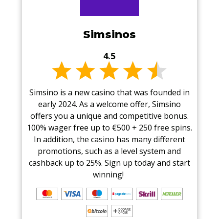
Simsinos
4.5
Simsino is a new casino that was founded in
early 2024. As a welcome offer, Simsino
offers you a unique and competitive bonus.
100% wager free up to €500 + 250 free spins.
In addition, the casino has many different
promotions, such as a level system and
cashback up to 25%. Sign up today and start
winning!