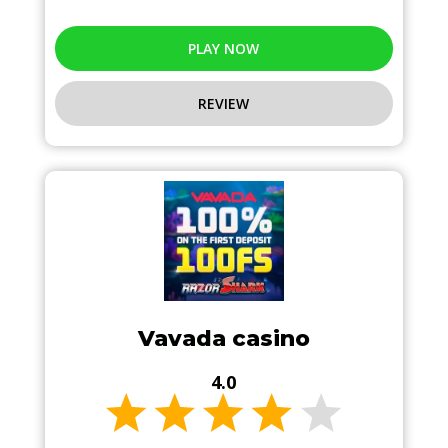
PLAY NOW
REVIEW
Vavada casino
4.0