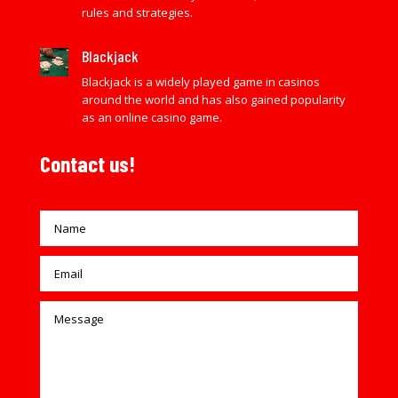
rules and strategies.
Blackjack
Blackjack is a widely played game in casinos
around the world and has also gained popularity
as an online casino game.
Contact us!