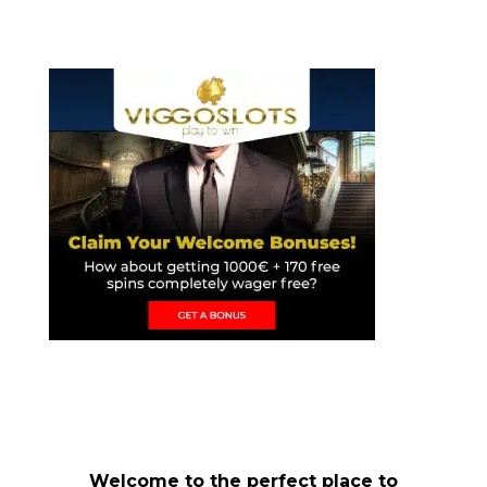
Welcome to the perfect place to