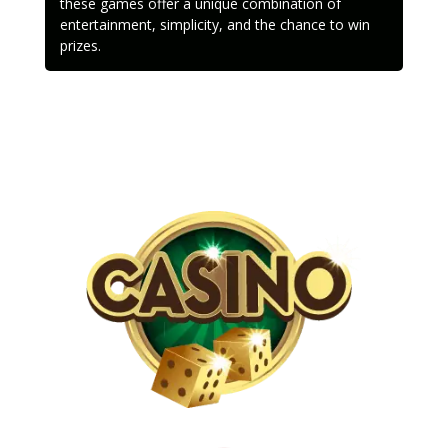
these games offer a unique combination of
entertainment, simplicity, and the chance to win
prizes.