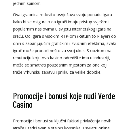
jednim spinom.
Ova igraonica redovito osvježava svoju ponudu igara
kako bi se osiguralo da igrači imaju pristup svježim i
popularnim naslovima u svijetu internetskog igara na
sreću. Od igara s visokim RTP-om (Return to Player) do
onih s zapanjujućim grafičkim i zvučnim efektima, svaki
igrač može pronaći nešto za svoj ukus. S obzirom na
reputaciju koju ovo kazino odredište ima u industriji,
može se smatrati pouzdanim mjestom za one koji
traže vrhunsku zabavu i priliku za velike dobitke.
Promocije i bonusi koje nudi Verde
Casino
Promocije i bonusi su ključni faktori privlačenja novih
igrača i zadržavanja stalnih korisnika u svijetu online