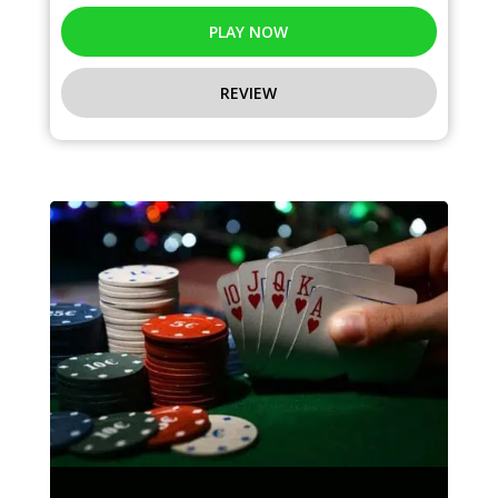
PLAY NOW
REVIEW